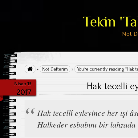
Tekin 'T
Not D

»
Not Defterim
»
You're currently reading "Hak t
Hak tecelli e
Nisan 13
2017
Hak tecellî eyleyince her işi â
Halkeder esbabını bir lahzada 