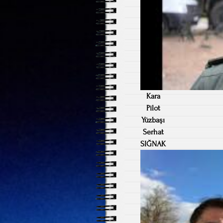
Kara
Pilot
Yüzbaşı
Serhat
SIĞNAK