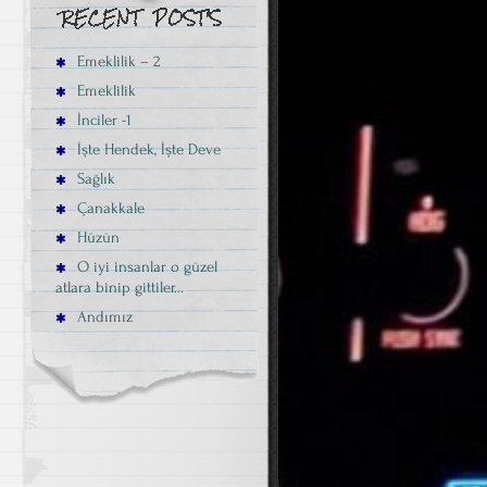
Emeklilik – 2
Emeklilik
İnciler -1
İşte Hendek, İşte Deve
Sağlık
Çanakkale
Hüzün
O iyi insanlar o güzel
atlara binip gittiler…
Andımız