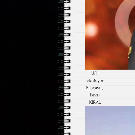
U/H
Teknisyen
Başçavuş
Fevzi
KIRAL