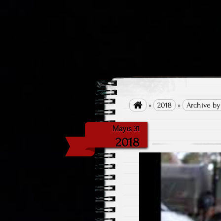

»
2018
»
Archive by
Mayıs 31
2018