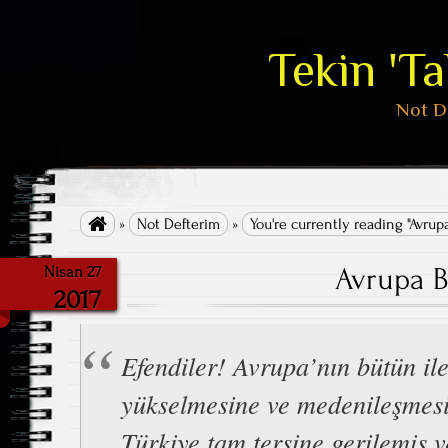
Tekin 'T
Not D

»
Not Defterim
»
You're currently reading "Avrupa 
Avrupa Bi
Nisan 27
2017
Efendiler! Avrupa’nın bütün il
yükselmesine ve medenileşmesi
Türkiye tam tersine gerilemiş 