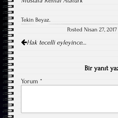
Mustafa Kemal Atatürk
Tekin Beyaz.
Posted Nisan 27, 2017
Post
Hak tecelli eyleyince…
navigation
Bir yanıt ya
Yorum
*