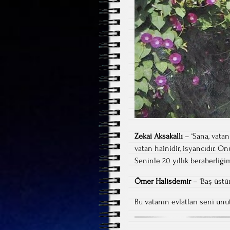
Zekai Aksakallı
– ‘Sana, vatan
vatan hainidir, isyancıdır. 
Seninle 20 yıllık beraberliğim
Ömer Halisdemir
– ‘Baş üstü
Bu vatanın evlatları seni u