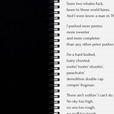
Seen two whales fuck,
been to three world faires.
And I even know a man in Th
I pushed more peeter,
more sweeter
and more completer
than any other peter pusher
I’m a hard bodied,
hairy chested,
rootin’ tootin’ shootin’,
parachutin’
demolition double cap
crimpin’ frogman.
There ain’t nothin’ I can’t do.
No sky too high,
no sea too rough,
no muff too tough.