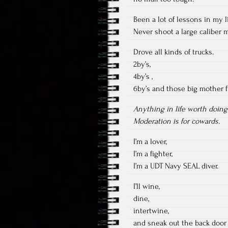
Been a lot of lessons in my li
Never shoot a large caliber m
Drove all kinds of trucks.
2by’s,
4by’s ,
6by’s and those big mother 
Anything in life worth doing
Moderation is for cowards.
I’m a lover,
I’m a fighter,
I’m a UDT Navy SEAL diver.
I’ll wine,
dine,
intertwine,
and sneak out the back door