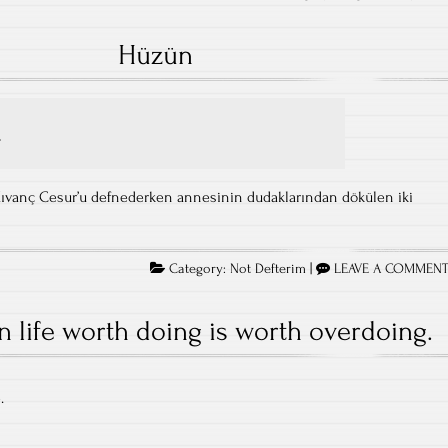
Halisdemi
için
Hüzün
…
Kıvanç Cesur’u defnederken annesinin dudaklarından dökülen iki
Category:
Not Defterim
|
LEAVE A COMMEN
n life worth doing is worth overdoing.
.