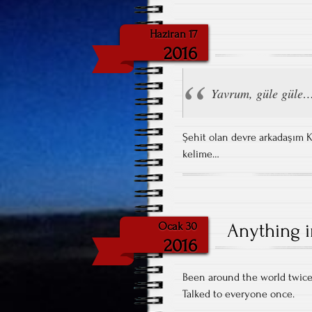
Haziran 17
2016
Yavrum, güle güle
Şehit olan devre arkadaşım 
kelime…
Anything i
Ocak 30
2016
Been around the world twice
Talked to everyone once.