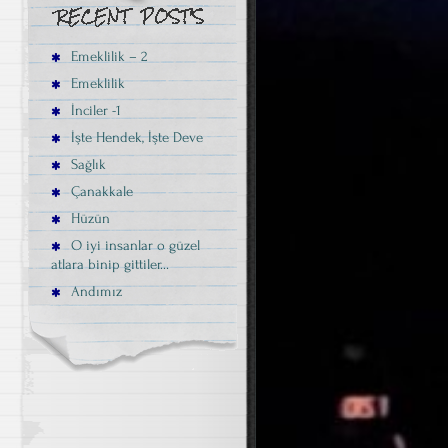
Emeklilik – 2
Emeklilik
İnciler -1
İşte Hendek, İşte Deve
Sağlık
Çanakkale
Hüzün
O iyi insanlar o güzel
atlara binip gittiler…
Andımız