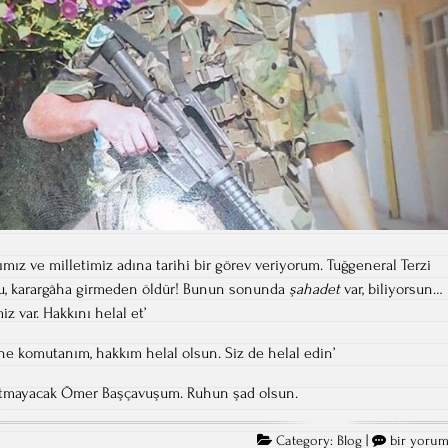
ımız ve milletimiz adına tarihi bir görev veriyorum. Tuğgeneral Terzi
Onu, karargâha girmeden öldür! Bunun sonunda
şahadet
var, biliyorsun…
iz var. Hakkını helal et’
ne komutanım, hakkım helal olsun. Siz de helal edin’
nutmayacak Ömer Başçavuşum. Ruhun şad olsun.
Ömer
Category:
Blog
|
bir yoru