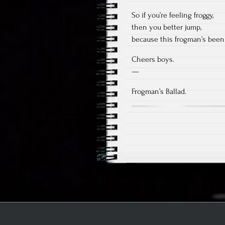
So if you’re feeling froggy,
then you better jump,
because this frogman’s been 
Cheers boys.
—
Frogman’s Ballad.