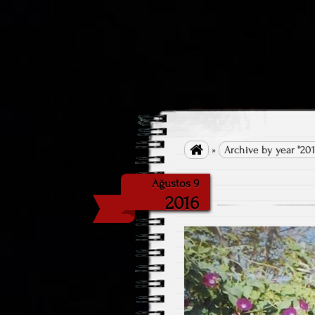

»
Archive by year "201
Ağustos 9
2016