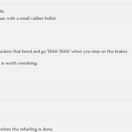
fe.
an with a small caliber bullet.
fuckers that bend and go ‘Shhh Shhh’ when you step on the brakes.
 is worth overdoing.
 when the refueling is done.