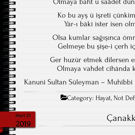
Olmaya baht ü saâdet düny
Ko bu ayş ü işreti çünki
Yâr-ı bâkî ister isen ol
Olsa kumlar sağışınca öm
Gelmeye bu şîşe-i çerh içr
Ger huzûr etmek dilersen e
Olmaya vahdet cihânda kû
Kanuni Sultan Süleyman – Muhibbi
Category:
Hayat
,
Not Def
Çanakk
Mart 23
2019