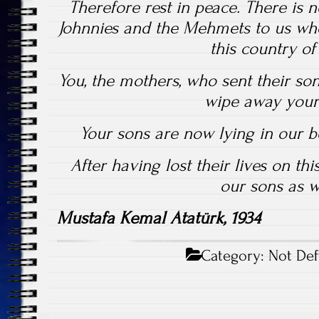
Therefore rest in peace. There is 
Johnnies and the Mehmets to us wher
this country of
You, the mothers, who sent their so
wipe away your 
Your sons are now lying in our 
After having lost their lives on t
our sons as w
Mustafa Kemal Atatürk, 1934
Category:
Not Def