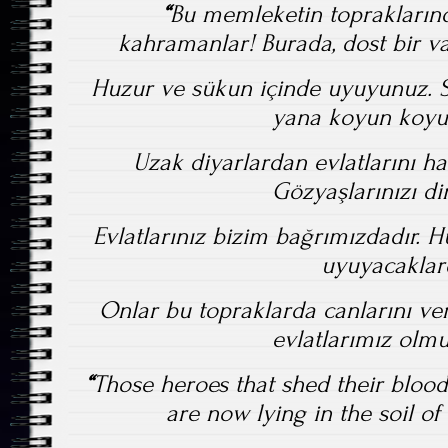
“
Bu memleketin toprakların
kahramanlar!
Burada, dost bir v
Huzur ve sükun içinde uyuyunuz. S
yana koyun koyun
Uzak diyarlardan evlatlarını h
Gözyaşlarınızı din
Evlatlarınız bizim bağrımızdadır. H
uyuyacaklard
Onlar bu topraklarda canlarını ver
evlatlarımız olmuş
“
Those heroes that shed their blood 
are now lying in the soil of 