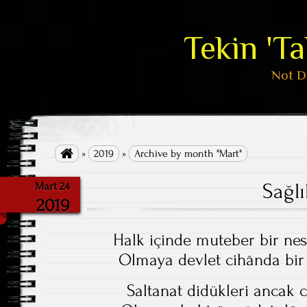
Tekin 'T
Not D

»
2019
»
Archive by month "Mart"
Sağlı
Mart 24
2019
Halk içinde muteber bir nes
Olmaya devlet cihânda bir 
Saltanat didükleri ancak 